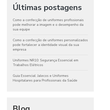
Últimas postagens
Como a confecção de uniformes profissionais
pode melhorar a imagem e o desempenho da
sua equipe
Como a confecção de uniformes personalizados
pode fortalecer a identidade visual da sua
empresa
Uniformes NR10: Segurança Essencial em
Trabalhos Elétricos
Guia Essencial: Jalecos e Uniformes
Hospitalares para Profissionais da Saúde
Blog