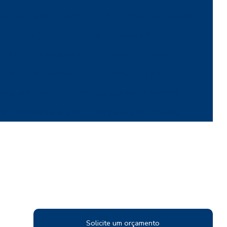
spitalar personalizado
Uniforme hospitalar recepção
Uniforme nr10
Uniforme nr10 classe 2
rme nr10 personalizado
Uniforme nr10 risco 2
orme nr10 em são paulo
Uniforme nr10 em sp
es jaleco e calça
Uniformes jalecos profissionais
es profissionais jalecos
Venda jalecos bordados
Solicite um orçamento