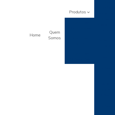
unifo
profissi
Produtos
pode mel
imagem
Uniformes
desempe
Hospitalares
sua eq
Quem
Home
Somos
Uniformes
Guia Esse
Nr10
Jaleco
Unifo
Uniformes
Hospita
Profissionais
par
Profissio
Saú
Jaleco I
Saúde, Es
Profissio
par
Profissio
Áre