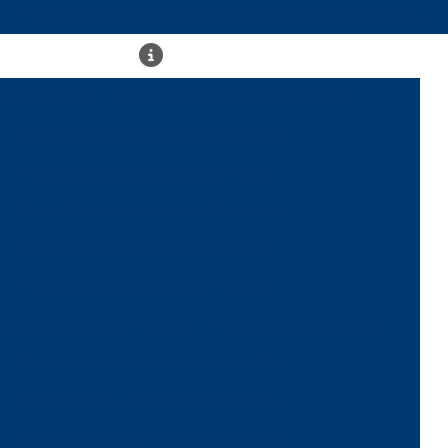
(19) 3672-5269
(19) 3672-5269
rfortesuporte@gmail.com
ão de jalecos
Confecção de jalecos para clínicas
Confecção de jalecos para faculdades
Confecção de jalecos para farmácias
Confecção de jalecos para fisioterapia
Confecção de jalecos para hospitais
Confecção de jalecos para medicina
e jalecos para odontologia
Confecção de jalecos sp
Confecção de jalecos para veterinária
Confecção de uniformes empresariais
Confecção de uniformes para empresas