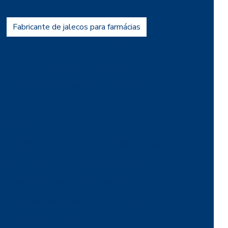
Fabricante de jalecos para faculdades
Fabricante de jalecos para farmácias
Fabricante de jalecos para fisioterapia
Fabricante de jalecos para hospitais
Fabricante de jalecos para medicina
Fabricante de jalecos para odontologia
de jalecos para veterinária
Fabricante uniforme nr10
de jalecos hospitalares
Fornecedor de jaleco atacado
or de jalecos
Fornecedor de jalecos para clínicas
Fornecedor de jalecos para curso de medicina
Fornecedor de jalecos para enfermagem
Fornecedor de jalecos para enfermeiras