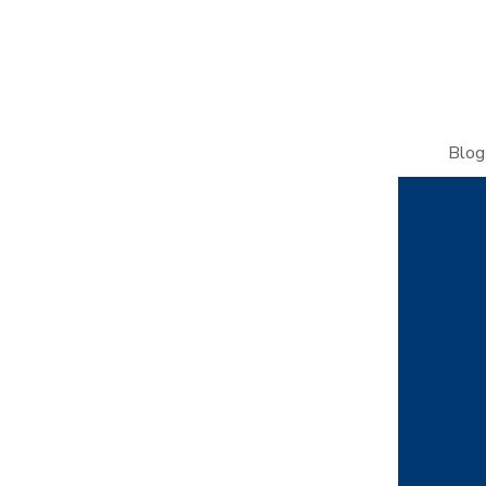
Blog
Arti
Como
confecç
unifo
personal
pode fort
a ident
visual d
empr
Como
confecç