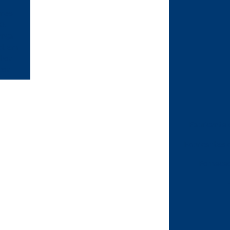
rmes
0:
ança
al em
lhos
cos
Fabricante 
Fabricantes 
Forneced