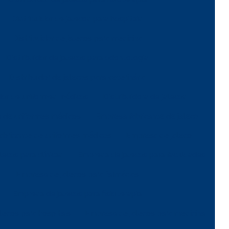
Distribuidor de jalecos para hospitais
Distribuidor de jalecos para medicina
Distribuidor de jalecos para odontologia
Distribuidor de jalecos para veterinária
idor de uniformes médicos
Distribuidora de jalecos
a de uniformes médicos
Empresa fabricante de jaleco
abricante de uniformes médicos
Empresa de jaleco
ecos para clínicas
Empresa de jalecos para faculdades
Empresa de jalecos para farmácias
Empresa de jalecos para fisioterapia
lecos para hospitais
Empresa de jalecos para medicina