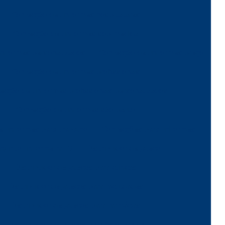
Confecção de uniformes hospitalares
Confecção de uniformes sob medida
niformes personalizados
Confecção de uniformes preço
Confecção de uniformes profissionais
ecção de uniformes profissionais personalizados
Confecção de uniformes são paulo
 uniformes para trabalho
Confecções para uniformes
njunto uniforme nr10
Distribuidor de jaleco
Distribuidor de jalecos para clínicas
Distribuidor de jalecos para faculdades
Distribuidor de jalecos para farmácias
Distribuidor de jalecos para fisioterapia