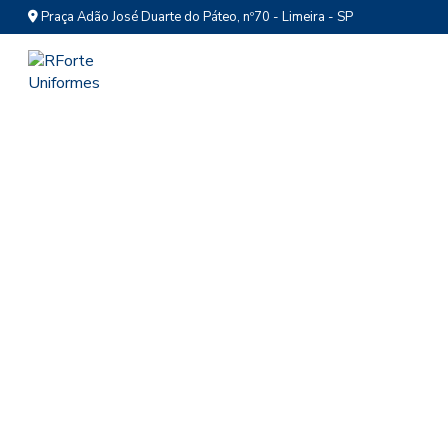
Praça Adão José Duarte do Páteo, nº70 - Limeira - SP