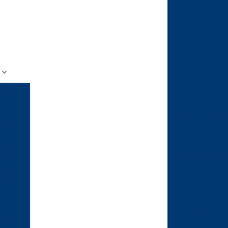
gos
Distribu
 a
Distribuidor
ão de
rmes
Empresa f
izados
Empresa de jal
alecer
idade
a sua
esa
 a
Empresa de ja
ão de