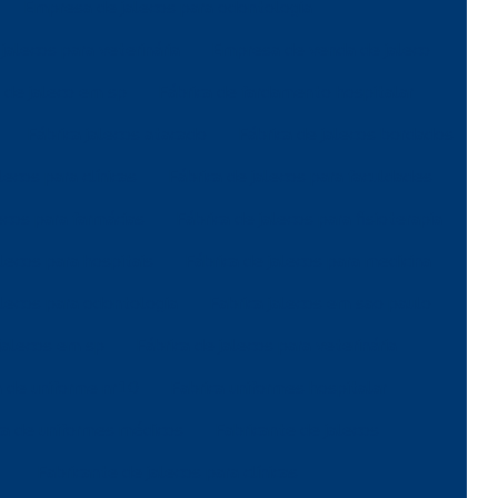
Empresa de jalecos para odontologia
alecos para veterinária
Empresa de venda de jaleco
de jaleco em sp
Fábrica de fardamento hospitalar
Fábrica jalecos atacado
Fábrica de jalecos bordados
lecos para clínicas
Fábrica de jalecos para faculdades
ecos para farmácias
Fábrica de jalecos para fisioterapia
alecos para hospitais
Fábrica de jalecos para medicina
alecos para odontologia
Fabrica jalecos em sao paulo
 jalecos em sp
Fábrica de jalecos para veterinária
a de uniforme nr10
Fabrica uniformes hospitalar
ca de uniformes médicos
Fabricante de jalecos
Fabricante de jalecos para clínicas