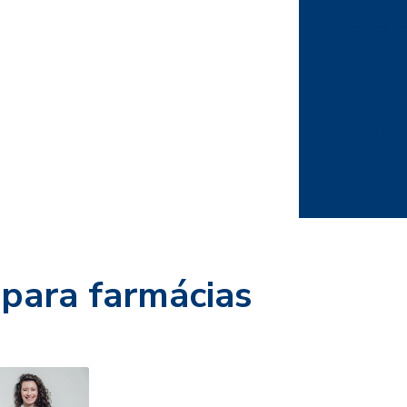
Uniforme ho
Unifo
Unif
Uniform
Uniform
 para farmácias