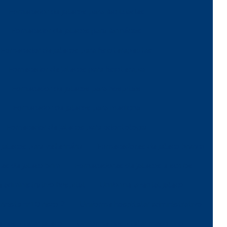
Fornecedor de jalecos para faculdades
Fornecedor de jalecos para farmácias
Fornecedor de jalecos para fisioterapeutas
Fornecedor de jalecos para fisioterapia
Fornecedor de jalecos para hospitais
Fornecedor de jalecos para medicina
Fornecedor de jalecos para odontologia
jalecos para veterinária
Fornecedores de jaleco branco
es de jaleco brim
Fornecedores de jalecos e scrubs
 administrativo hospital
Uniforme avental jaleco
icista nr10 risco 2
Uniforme hospitalar administrativo
 hospitalar jaleco
Uniforme hospitalar masculino