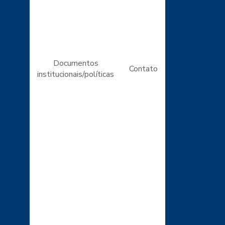
rmes
onais
Empresa de j
horar a
 e o
Empresas 
nho da
uipe
Fábrica jalecos
Documentos
Contato
institucionais/políticas
ncial:
Fábrica de ja
s e
Fábrica de jal
rmes
lares
Fábrica de j
a
nais da
Fábrica de j
de
Fábrica
deal:
tilo e
Fábric
nalismo
Fábri
a
nais da
a