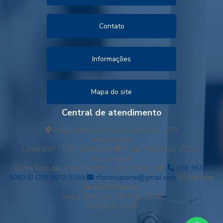
Contato
Informações
Mapa do site
Central de atendimento
Praça Adão José Duarte do Páteo, nº70
Vila Paulista
Limeira/SP - CEP: 13484-044
R. Cel. Penteado, nº1041
Vila Andrade
Santa Cruz das Palmeiras/SP - CEP: 13.657-380
(19) 3672-
5269
(19) 3672-5269
rfortesuporte@gmail.com
Horário
de Atendimento:
Seg a Sexta das 08:00 as 12:00
e 13:10 as 17:00