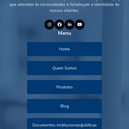
que atendam às necessidades e fortaleçam a identidade de
nossos clientes.
Menu
Home
Quem Somos
Produtos
Blog
Documentos institucionais/políticas