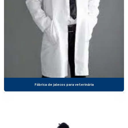
Fabricante de jalecos para clínicas
Fabricante de jalecos para faculdades
Fabricante de jalecos para farmácias
Fabricante de jalecos para fisioterapia
Fabricante de jalecos para hospitais
Fabricante de jalecos para medicina
Fabricante de jalecos para odontologia
Fabricante de jalecos para veterinária
Fábrica de jalecos para veterinária
Fabricante uniforme nr10
Fabricantes de jalecos hospitalares
Fornecedor de jaleco atacado
Fornecedor de jalecos