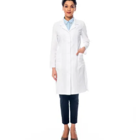
Fornecedor de jalecos para clínicas
Fornecedor de jalecos para curso de medicina
Fornecedor de jalecos para enfermagem
Fornecedor de jalecos para enfermeiras
Fornecedor de jalecos para faculdades
Fornecedor de jalecos para farmácias
Fornecedor de jalecos para fisioterapeutas
Fornecedor de jalecos para fisioterapia
Fornecedor de jalecos para hospitais
Fornecedor de jalecos para medicina
Fornecedor de jalecos para odontologia
Fornecedor de jalecos para veterinária