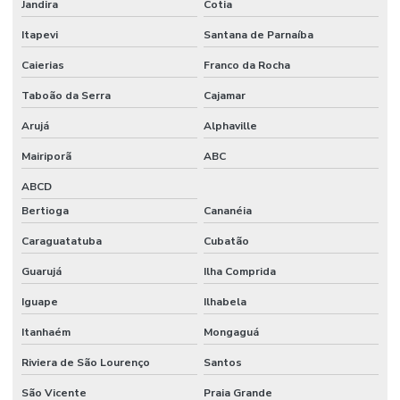
Jandira
Cotia
Itapevi
Santana de Parnaíba
Caierias
Franco da Rocha
Taboão da Serra
Cajamar
Arujá
Alphaville
Mairiporã
ABC
ABCD
Bertioga
Cananéia
Caraguatatuba
Cubatão
Guarujá
Ilha Comprida
Iguape
Ilhabela
Itanhaém
Mongaguá
Riviera de São Lourenço
Santos
São Vicente
Praia Grande