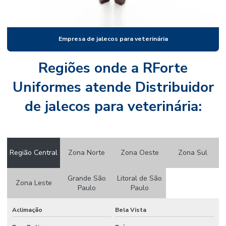
Fornecedores de jaleco branco
Fornecedores de jaleco brim
Empresa de jalecos para veterinária
Fornecedores de jalecos e scrubs
Uniforme administrativo hospital
Regiões onde a RForte
Uniforme avental jaleco
Uniformes atende Distribuidor
Uniforme eletricista nr10 risco 2
de jalecos para veterinária:
Uniforme hospitalar administrativo
Uniforme hospitalar jaleco
Região Central
Zona Norte
Zona Oeste
Zona Sul
Uniforme hospitalar masculino
Uniforme hospitalar personalizado
Grande São
Litoral de São
Zona Leste
Paulo
Paulo
Uniforme hospitalar recepção
Uniforme nr10
Aclimação
Bela Vista