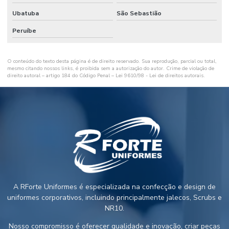
Ubatuba
São Sebastião
Peruíbe
O conteúdo do texto desta página é de direito reservado. Sua reprodução, parcial ou total,
mesmo citando nossos links, é proibida sem a autorização do autor. Crime de violação de
direito autoral – artigo 184 do Código Penal –
Lei 9610/98 - Lei de direitos autorais
.
A RForte Uniformes é especializada na confecção e design de
uniformes corporativos, incluindo principalmente jalecos, Scrubs e
NR10.
Nosso compromisso é oferecer qualidade e inovação, criar peças