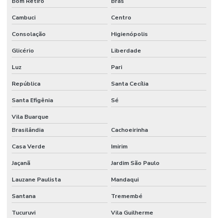
Bom Retiro
Brás
Uniforme nr10 classe 2
Cambuci
Centro
Uniforme nr10 personalizado
Consolação
Higienópolis
Uniforme nr10 risco 2
Glicério
Liberdade
Uniforme nr10 em são paulo
Luz
Pari
Uniforme nr10 em sp
República
Santa Cecília
Uniformes jaleco e calça
Santa Efigênia
Sé
Uniformes jalecos profissionais
Vila Buarque
Uniformes profissionais jalecos
Brasilândia
Cachoeirinha
Venda jalecos bordados
Casa Verde
Imirim
Jaçanã
Jardim São Paulo
Lauzane Paulista
Mandaqui
Santana
Tremembé
Tucuruvi
Vila Guilherme