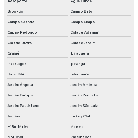
Aeroporto
Água Funda
Brooklin
Campo Belo
Campo Grande
Campo Limpo
Capão Redondo
Cidade Ademar
Cidade Dutra
Cidade Jardim
Grajaú
Ibirapuera
Interlagos
Ipiranga
Itaim Bibi
Jabaquara
Jardim Ângela
Jardim América
Jardim Europa
Jardim Paulista
Jardim Paulistano
Jardim São Luiz
Jardins
Jockey Club
M'Boi Mirim
Moema
Morumbi
Parelheiros