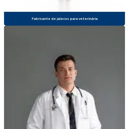
Fábrica de jalecos para farmácias
Fábrica de jalecos para fisioterapia
Fabricante de jalecos para veterinária
Fábrica de jalecos para hospitais
Fábrica de jalecos para medicina
Fábrica de jalecos para odontologia
Fabrica jalecos em sao paulo
Fábrica jalecos em sp
Fábrica de jalecos para veterinária
Fábrica de uniforme nr10
Fabrica uniformes hospitalar
Fábrica de uniformes médicos
Fabricante de jalecos