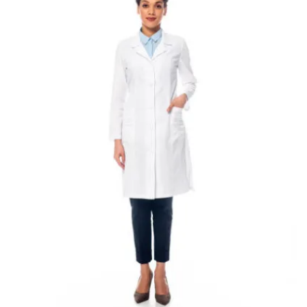
Empresa de jalecos para hospitais
Empresa de jalecos para medicina
Empresa de jalecos para odontologia
Empresa de jalecos para veterinária
Empresa de venda de jaleco
Empresas de jaleco em sp
Fábrica de fardamento hospitalar
Fábrica jalecos
Fábrica jalecos atacado
Fábrica de jalecos bordados
Fábrica de jalecos para clínicas
Fábrica de jalecos para faculdades