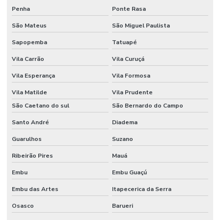
Penha
Ponte Rasa
São Mateus
São Miguel Paulista
Sapopemba
Tatuapé
Vila Carrão
Vila Curuçá
Vila Esperança
Vila Formosa
Vila Matilde
Vila Prudente
São Caetano do sul
São Bernardo do Campo
Santo André
Diadema
Guarulhos
Suzano
Ribeirão Pires
Mauá
Embu
Embu Guaçú
Embu das Artes
Itapecerica da Serra
Osasco
Barueri