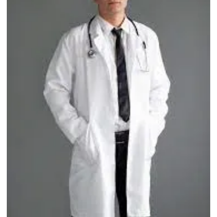
Fábrica de jalecos para veterinária
Fábrica de uniforme nr10
Fabrica uniformes hospitalar
Fábrica de uniformes médicos
Fabricante de jalecos
Fabricante de jalecos para clínicas
Fabricante de jalecos para faculdades
Fabricante de jalecos para farmácias
Fabricante de jalecos para fisioterapia
Fabricante de jalecos para hospitais
Fabricante de jalecos para medicina
Fabricante de jalecos para odontologia