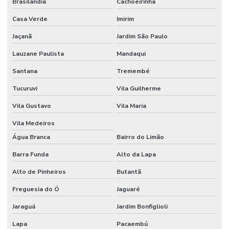
Brasilândia
Cachoeirinha
Venda jalecos bordados
Casa Verde
Imirim
Jaçanã
Jardim São Paulo
Lauzane Paulista
Mandaqui
Santana
Tremembé
Tucuruvi
Vila Guilherme
Vila Gustavo
Vila Maria
Vila Medeiros
Água Branca
Bairro do Limão
Barra Funda
Alto da Lapa
Alto de Pinheiros
Butantã
Freguesia do Ó
Jaguaré
Jaraguá
Jardim Bonfiglioli
Lapa
Pacaembú