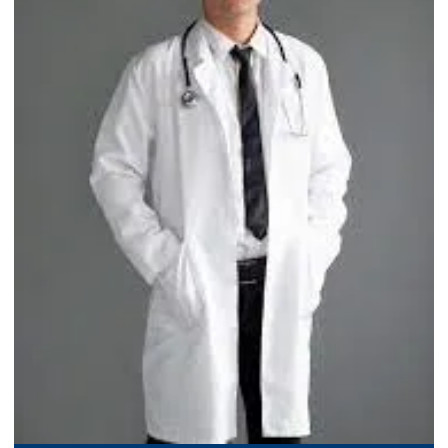
Distribuidor de jalecos para faculdades
Distribuidor de jalecos para farmácias
Distribuidor de jalecos para fisioterapia
Distribuidor de jalecos para hospitais
Distribuidor de jalecos para medicina
Distribuidor de jalecos para odontologia
Distribuidor de jalecos para veterinária
Distribuidor de uniformes médicos
Distribuidora de jalecos
Distribuidora de uniformes médicos
Empresa fabricante de jaleco
Empresa fabricante de uniformes médicos