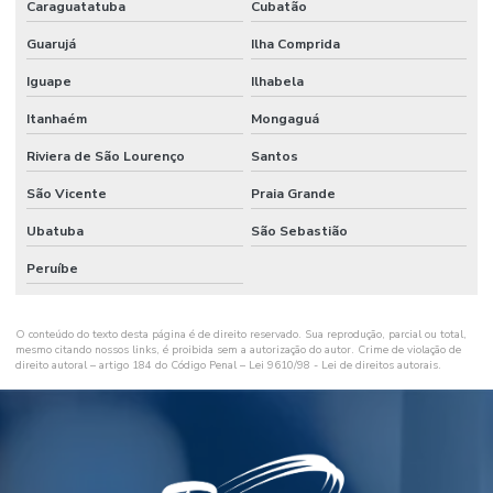
Caraguatatuba
Cubatão
Guarujá
Ilha Comprida
Iguape
Ilhabela
Itanhaém
Mongaguá
Riviera de São Lourenço
Santos
São Vicente
Praia Grande
Ubatuba
São Sebastião
Peruíbe
O conteúdo do texto desta página é de direito reservado. Sua reprodução, parcial ou total,
mesmo citando nossos links, é proibida sem a autorização do autor. Crime de violação de
direito autoral – artigo 184 do Código Penal –
Lei 9610/98 - Lei de direitos autorais
.