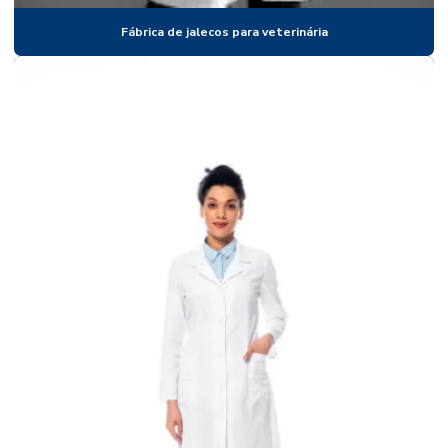
Fabricante de jalecos para veterinária
Fábrica de jalecos para veterinária
Fabricante uniforme nr10
Fabricantes de jalecos hospitalares
Fornecedor de jaleco atacado
Fornecedor de jalecos
Fornecedor de jalecos para clínicas
Fornecedor de jalecos para curso de medicina
Fornecedor de jalecos para enfermagem
Fornecedor de jalecos para enfermeiras
Fornecedor de jalecos para faculdades
Fornecedor de jalecos para farmácias
Fornecedor de jalecos para fisioterapeutas