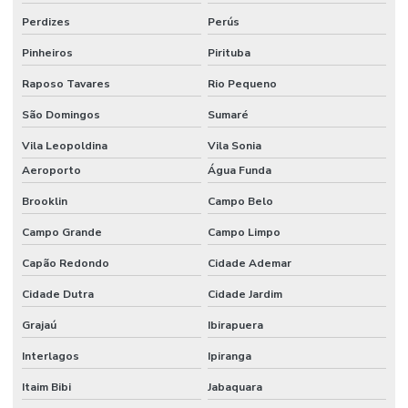
Perdizes
Perús
Pinheiros
Pirituba
Raposo Tavares
Rio Pequeno
São Domingos
Sumaré
Vila Leopoldina
Vila Sonia
Aeroporto
Água Funda
Brooklin
Campo Belo
Campo Grande
Campo Limpo
Capão Redondo
Cidade Ademar
Cidade Dutra
Cidade Jardim
Grajaú
Ibirapuera
Interlagos
Ipiranga
Itaim Bibi
Jabaquara