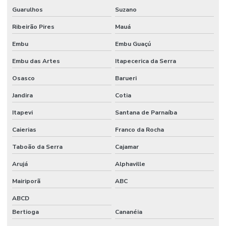
Guarulhos
Suzano
Ribeirão Pires
Mauá
Embu
Embu Guaçú
Embu das Artes
Itapecerica da Serra
Osasco
Barueri
Jandira
Cotia
Itapevi
Santana de Parnaíba
Caierias
Franco da Rocha
Taboão da Serra
Cajamar
Arujá
Alphaville
Mairiporã
ABC
ABCD
Bertioga
Cananéia