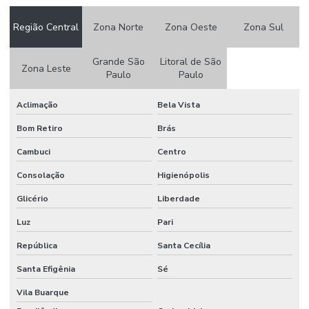
Uniforme hospitalar jaleco
Região Central
Zona Norte
Zona Oeste
Zona Sul
Uniforme hospitalar masculino
Uniforme hospitalar personalizado
Grande São
Litoral de São
Zona Leste
Paulo
Paulo
Uniforme hospitalar recepção
Uniforme nr10
Aclimação
Bela Vista
Bom Retiro
Brás
Uniforme nr10 classe 2
Cambuci
Centro
Uniforme nr10 personalizado
Consolação
Higienópolis
Uniforme nr10 risco 2
Glicério
Liberdade
Uniforme nr10 em são paulo
Luz
Pari
Uniforme nr10 em sp
República
Santa Cecília
Uniformes jaleco e calça
Santa Efigênia
Sé
Uniformes jalecos profissionais
Vila Buarque
Uniformes profissionais jalecos