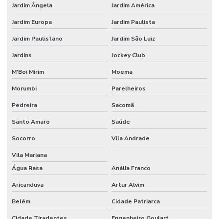
Jardim Ângela
Jardim América
Jardim Europa
Jardim Paulista
Jardim Paulistano
Jardim São Luiz
Jardins
Jockey Club
M'Boi Mirim
Moema
Morumbi
Parelheiros
Pedreira
Sacomã
Santo Amaro
Saúde
Socorro
Vila Andrade
Vila Mariana
Água Rasa
Anália Franco
Aricanduva
Artur Alvim
Belém
Cidade Patriarca
Cidade Tiradentes
Engenheiro Goulart