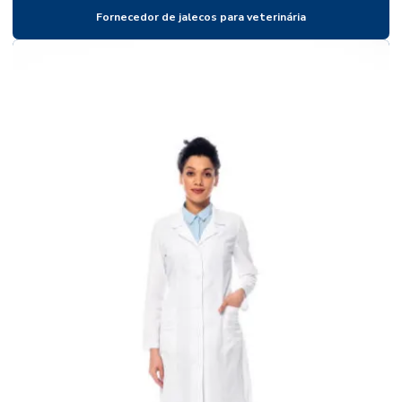
Fornecedor de jalecos para veterinária
Empresa de jaleco
Empresa de jalecos para clínicas
Empresa de jalecos para faculdades
Empresa de jalecos para farmácias
Empresa de jalecos para fisioterapia
Empresa de jalecos para hospitais
Empresa de jalecos para medicina
Empresa de jalecos para odontologia
Empresa de jalecos para veterinária
Empresa de venda de jaleco
Empresas de jaleco em sp
Fábrica de fardamento hospitalar